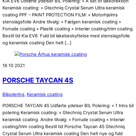
KIA EV6 Udførte ydelser BIL Polering: » A set of lakkorektion
Keramisk coating: » Gtechniq Crystal Serum Ultra keramisk
coating PPF – PAINT PROTECTION FILM: » Motorhjelms
stenslagsfolie Andre tilvalg: » Fælgen keramisk coating »
Forrude coating » Plastik coating » Interiør coating/trim coating
Bestil tid Kia EV6 Fuld bil lakebeskyttelse med stenslagsfolie
og keramisk coating Den helt […]
16
10
2021
PORSCHE TAYCAN 4S
Bilpolering
,
Keramisk coating
PORSCHE TAYCAN 4S Udførte ydelser BIL Polering: » 1 trins bil
polering Keramisk coating: » Gtechniq Crystal Serum Ultra
keramisk coating Andre tilvalg: » Forrude coating » Interiør
coating/trim coating Bestil tid Porsche Taycan 4S Gtechniq
Crystal Serum Ultra keramisk coating Den helt nye og fuld