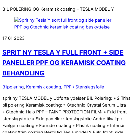
BIL POLERING OG Keramisk coating – TESLA MODEL Y
17
01
2023
SPRIT NY TESLA Y FULL FRONT + SIDE
PANELLER PPF OG KERAMISK COATING
BEHANDLING
Bilpolering
,
Keramisk coating
,
PPF / Stenslagsfolie
sprit ny TESLA MODEL y Udførte ydelser BIL Polering: » 2 Trins
bil polering Keramisk coating: » Gtechniq Crystal Serum Ultra
» Gtechniq Halo PPF – PAINT PROTECTION FILM: » Fuld front
stenslagsfolie » Side paneller stenslagsfolie Andre tilvalg: »
Fælgen coating » Forrude coating » Plastik coating » Interiør
coating/trim coating Bestil tid Tesla model Y Fuld front, side