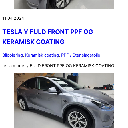
11
04
2024
TESLA Y FULD FRONT PPF OG
KERAMISK COATING
Bilpolering
,
Keramisk coating
,
PPF / Stenslagsfolie
tesla model y FULD FRONT PPF OG KERAMISK COATING