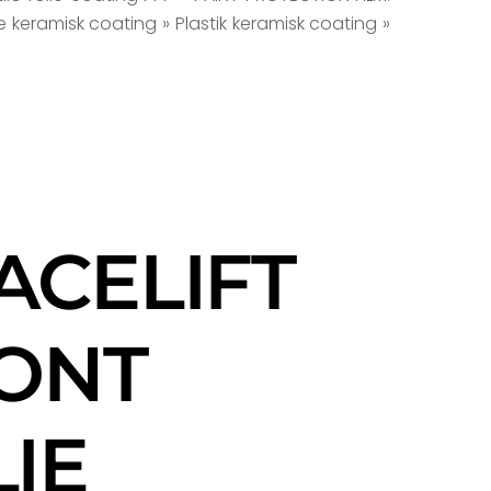
de keramisk coating » Plastik keramisk coating »
ACELIFT
ONT
IE