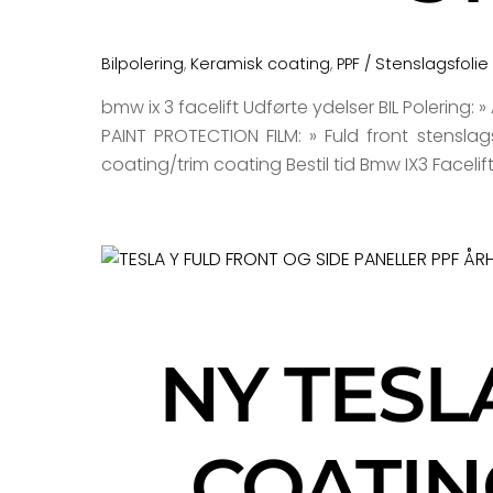
Bilpolering
,
Keramisk coating
,
PPF / Stenslagsfolie
bmw ix 3 facelift Udførte ydelser BIL Polering:
PAINT PROTECTION FILM: » Fuld front stenslags
coating/trim coating Bestil tid Bmw IX3 Facelift
NY TESL
COATIN