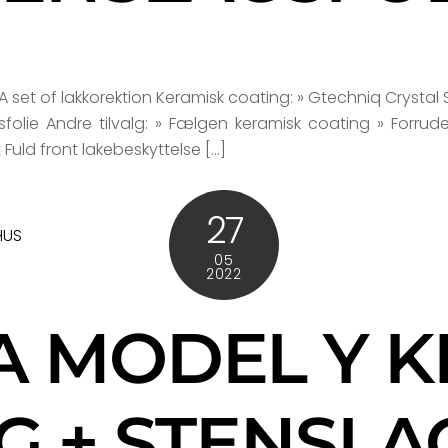
 » A set of lakkorektion Keramisk coating: » Gtechniq Crystal
folie Andre tilvalg: » Fælgen keramisk coating » Forrude
 Fuld front lakebeskyttelse […]
27
05
2022
A MODEL Y 
G + STENSLA