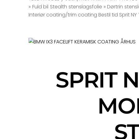
» Fuld bil Stealth stenslagsfolie » Dørtrin ste
Interiør coating/trim coating Bestil tid Sprit NY
SPRIT 
MO
S