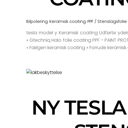
Bilpolering
,
Keramisk coating
,
PPF / Stenslagsfolie
tesla model y Keramisk coating Udførte ydelse
» Gtechniq Halo folie coating PPF – PAINT PROT
» Fælgen keramisk coating » Forrude keramisk co
NY TESLA