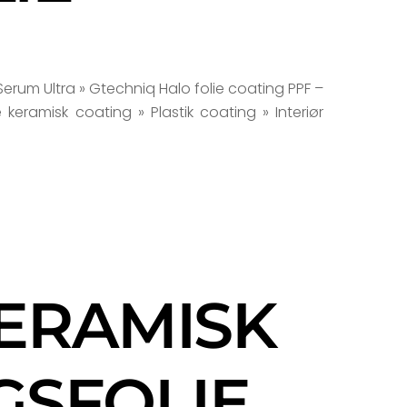
 Serum Ultra » Gtechniq Halo folie coating PPF –
 keramisk coating » Plastik coating » Interiør
KERAMISK
GSFOLIE