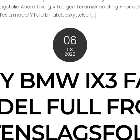
nslagsfolie Andre tilvalg: » Fælgen keramisk coating » Forru
 Tesla model Y Fuld bil lakebeskyttelse […]
06
08
2022
NY BMW IX3 F
DEL FULL FR
TENSLAGSFOL