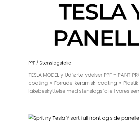
TESLA 
PANELL
PPF / Stenslagsfolie
TESLA MODEL y Udførte ydelser PPF – PAINT PROT
coating » Forrude keramisk coating » Plastik
lakebeskyttelse med stenslagsfolie I vores se