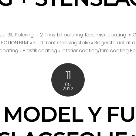
r BIL Polering: » 2 Trins bil polering Keramisk coating: »
ECTION FILM: » Fuld front stenslagsfolie » Bagerste del af
ating » Plastik coating » Interiør coating/trim coating Best
11
05
2022
 MODEL Y F