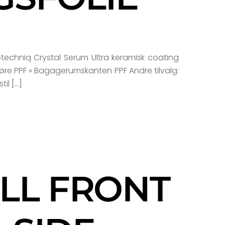
 Gtechniq Crystal Serum Ultra keramisk coating
 døre PPF » Bagagerumskanten PPF Andre tilvalg:
il […]
ULL FRONT