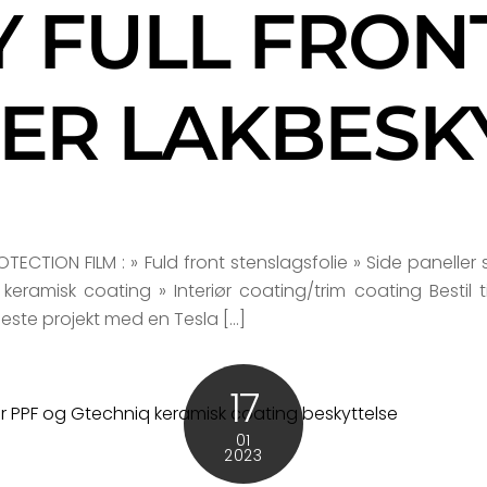
Y FULL FRONT
ER LAKBESK
ECTION FILM : » Fuld front stenslagsfolie » Side paneller 
 keramisk coating » Interiør coating/trim coating Bestil 
neste projekt med en Tesla […]
17
01
2023