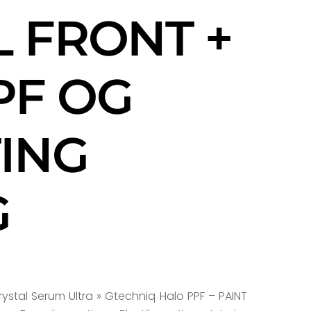
L FRONT +
PF OG
ING
G
Crystal Serum Ultra » Gtechniq Halo PPF – PAINT