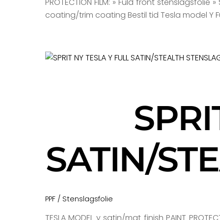
PROTECTION FILM: » Fuld front stenslagsfolie » 
coating/trim coating Bestil tid Tesla model Y Fu
SPRI
SATIN/ST
PPF / Stenslagsfolie
TESLA MODEL y satin/mat finish PAINT PROTECT