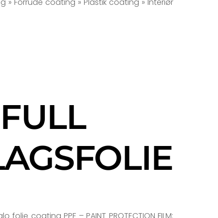
g » Forrude coating » Plastik coating » Interiør
 FULL
LAGSFOLIE
lo folie coating PPF – PAINT PROTECTION FILM: