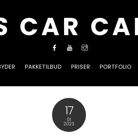
LBYDER
PAKKETILBUD
PRISER
PORTFOLIO
17
folie ppf
01
2023