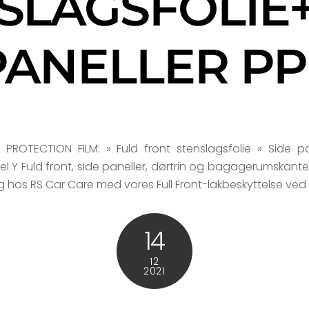
SLAGSFOLIE+
PANELLER PP
ROTECTION FILM: » Fuld front stenslagsfolie » Side pane
l Y Fuld front, side paneller, dørtrin og bagagerumskant
 hos RS Car Care med vores Full Front-lakbeskyttelse ved 
14
12
2021