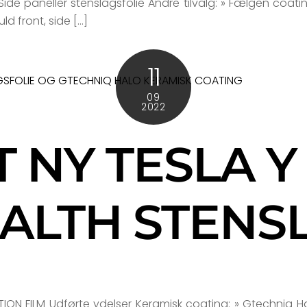
Side paneller stenslagsfolie Andre tilvalg: » Fælgen coatin
ld front, side […]
11
09
2022
T NY TESLA Y
EALTH STENS
ION FILM Udførte ydelser Keramisk coating: » Gtechniq Ha