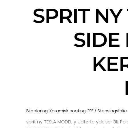
SPRIT NY
SIDE
KE
Bilpolering
,
Keramisk coating
,
PPF / Stenslagsfolie
sprit ny TESLA MODEL y Udførte ydelser BIL Pol