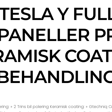
 TESLA Y FUL
 PANELLER P
RAMISK COAT
BEHANDLIN
ering: » 2 Trins bil polering Keramisk coating: » Gtechniq 