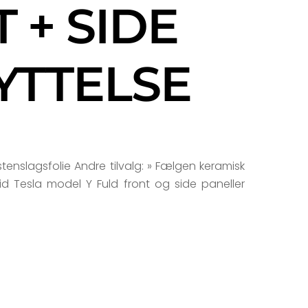
 + SIDE
YTTELSE
stenslagsfolie Andre tilvalg: » Fælgen keramisk
tid Tesla model Y Fuld front og side paneller