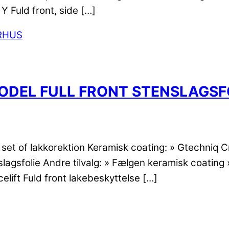
 Y Fuld front, side […]
MODEL FULL FRONT STENSLAGSF
A set of lakkorektion Keramisk coating: » Gtechniq C
gsfolie Andre tilvalg: » Fælgen keramisk coating »
celift Fuld front lakebeskyttelse […]