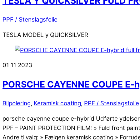
TESLA Y QUICKSILVER FULD F
PPF / Stenslagsfolie
TESLA MODEL y QUICKSILVER
01
11
2023
PORSCHE CAYENNE COUPE E-hy
Bilpolering
,
Keramisk coating
,
PPF / Stenslagsfolie
porsche cayenne coupe e-hybrid Udførte ydelser BI
PPF – PAINT PROTECTION FILM: » Fuld front paint p
Andre tilvalg: » Fælgen keramisk coating » Forrude