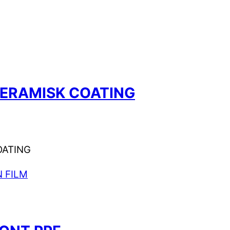
KERAMISK COATING
OATING