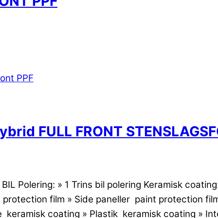
RONT PPF
brid FULL FRONT STENSLAGSF
L Polering: » 1 Trins bil polering Keramisk coatin
rotection film » Side paneller paint protection fil
 keramisk coating » Plastik keramisk coating » Inte