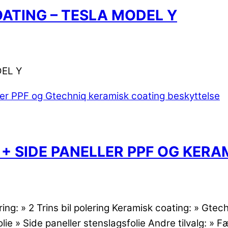
OATING – TESLA MODEL Y
DEL Y
T + SIDE PANELLER PPF OG KER
ng: » 2 Trins bil polering Keramisk coating: » Gtec
 » Side paneller stenslagsfolie Andre tilvalg: » Fæ