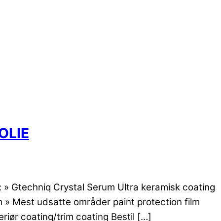
OLIE
g: » Gtechniq Crystal Serum Ultra keramisk coating
m » Mest udsatte områder paint protection film
riør coating/trim coating Bestil […]