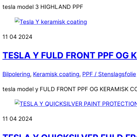
tesla model 3 HIGHLAND PPF
11
04
2024
TESLA Y FULD FRONT PPF OG 
Bilpolering
,
Keramisk coating
,
PPF / Stenslagsfolie
tesla model y FULD FRONT PPF OG KERAMISK C
11
04
2024