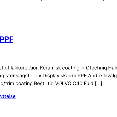
 PPF
A set of lakkorektion Keramisk coating: » Gtechniq
 tag stenslagsfolie » Display skærm PPF Andre tilva
ing/trim coating Bestil tid VOLVO C40 Fuld […]