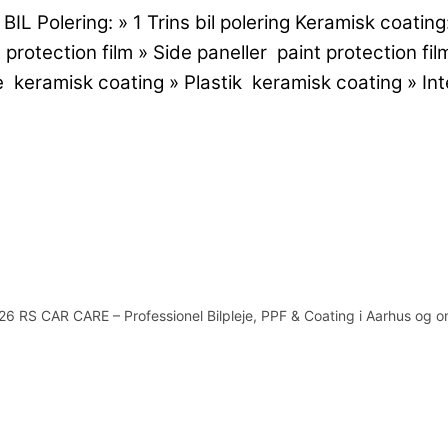
L Polering: » 1 Trins bil polering Keramisk coatin
rotection film » Side paneller paint protection fil
 keramisk coating » Plastik keramisk coating » Inte
6 RS CAR CARE – Professionel Bilpleje, PPF & Coating i Aarhus og 