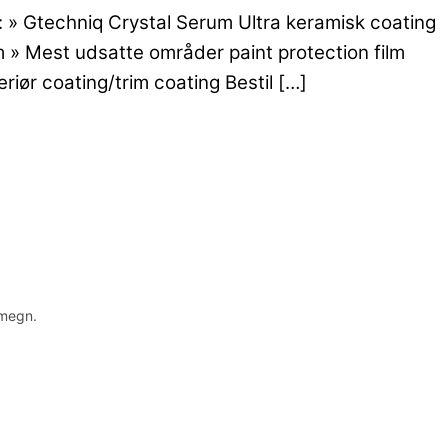
g: » Gtechniq Crystal Serum Ultra keramisk coating
m » Mest udsatte områder paint protection film
riør coating/trim coating Bestil […]
omegn.